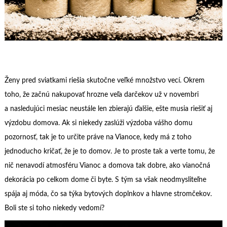
Ženy pred sviatkami riešia skutočne veľké množstvo vecí. Okrem
toho, že začnú nakupovať hrozne veľa darčekov už v novembri
a nasledujúci mesiac neustále len zbierajú ďalšie, ešte musia riešiť aj
výzdobu domova. Ak si niekedy zaslúži výzdoba vášho domu
pozornosť, tak je to určite práve na Vianoce, kedy má z toho
jednoducho kričať, že je to domov. Je to proste tak a verte tomu, že
nič nenavodí atmosféru Vianoc a domova tak dobre, ako vianočná
dekorácia po celkom dome či byte. S tým sa však neodmysliteľne
spája aj móda, čo sa týka bytových doplnkov a hlavne stromčekov.
Boli ste si toho niekedy vedomí?