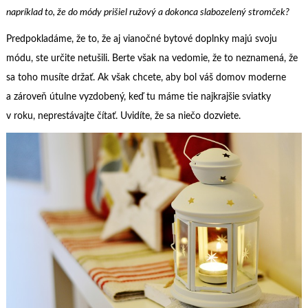
napríklad to, že do módy prišiel ružový a dokonca slabozelený stromček?
Predpokladáme, že to, že aj vianočné bytové doplnky majú svoju
módu, ste určite netušili. Berte však na vedomie, že to neznamená, že
sa toho musíte držať. Ak však chcete, aby bol váš domov moderne
a zároveň útulne vyzdobený, keď tu máme tie najkrajšie sviatky
v roku, neprestávajte čítať. Uvidíte, že sa niečo dozviete.