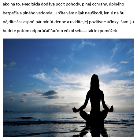
ako na to. Meditácia dodáva pocit pohody, plnej ochrany, úplného
bezpečia a plného vedomia. Určite vám nijak neuškodí, len si na ňu
nájdite čas aspoň pár minút denne a uvidíte jej pozitívne účinky. Sami ju
budete potom odporúčať ľuďom vôkol seba a tak im pomôžete.