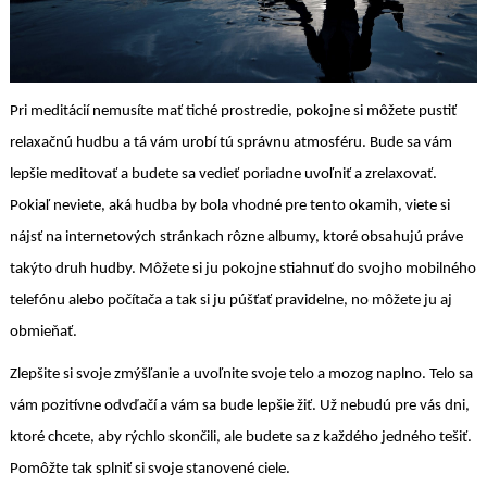
Pri meditácií nemusíte mať tiché prostredie, pokojne si môžete pustiť
relaxačnú hudbu a tá vám urobí tú správnu atmosféru. Bude sa vám
lepšie meditovať a budete sa vedieť poriadne uvoľniť a zrelaxovať.
Pokiaľ neviete, aká hudba by bola vhodné pre tento okamih, viete si
nájsť na internetových stránkach rôzne albumy, ktoré obsahujú práve
takýto druh hudby. Môžete si ju pokojne stiahnuť do svojho mobilného
telefónu alebo počítača a tak si ju púšťať pravidelne, no môžete ju aj
obmieňať.
Zlepšite si svoje zmýšľanie a uvoľnite svoje telo a mozog naplno. Telo sa
vám pozitívne odvďačí a vám sa bude lepšie žiť. Už nebudú pre vás dni,
ktoré chcete, aby rýchlo skončili, ale budete sa z každého jedného tešiť.
Pomôžte tak splniť si svoje stanovené ciele.