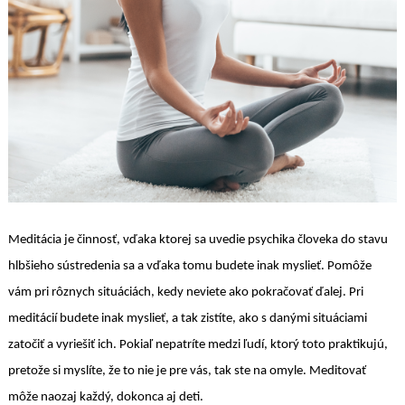
Meditácia je činnosť, vďaka ktorej sa uvedie psychika človeka do stavu
hlbšieho sústredenia sa a vďaka tomu budete inak myslieť. Pomôže
vám pri rôznych situáciách, kedy neviete ako pokračovať ďalej. Pri
meditácií budete inak myslieť, a tak zistíte, ako s danými situáciami
zatočiť a vyriešiť ich. Pokiaľ nepatríte medzi ľudí, ktorý toto praktikujú,
pretože si myslíte, že to nie je pre vás, tak ste na omyle. Meditovať
môže naozaj každý, dokonca aj deti.